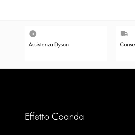
n
s
Assistenza Dyson
Conse
Effetto Coanda