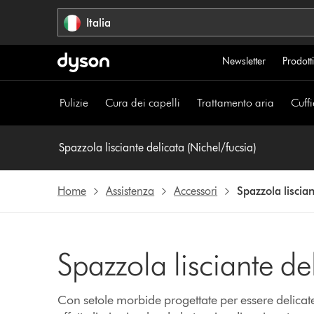
Salta
Italia
navigazione
Newsletter
Prodotti
Pulizie
Cura dei capelli
Trattamento aria
Cuffi
Spazzola lisciante delicata (Nichel/fucsia)
Home
Assistenza
Accessori
Spazzola liscian
Spazzola lisciante de
Con setole morbide progettate per essere delicate 