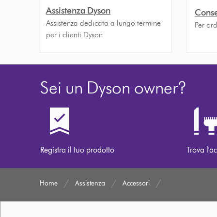
Assistenza Dyson
Conse
Assistenza dedicata a lungo termine
Per ord
per i clienti Dyson
Sei un Dyson owner?
Registra il tuo prodotto
Trova l'ac
Home
Assistenza
Accessori