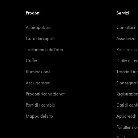
Prodotti
Servizi
Aspirapolvere
Contattaci
Cura dei capelli
Assistenza
Trattamento dell'aria
Restituisci 
Cuffie
Diritto di re
Illuminazione
Traccia il t
Asciugamani
Consegna de
Prodotti ricondizionati
Registrazio
Parti di ricambio
Dati di con
Mappa del sito
Apparecchi c
Fai attenzion