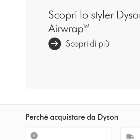
Scopri lo styler Dys
Airwrap™
Scopri di più
Perché acquistare da Dyson