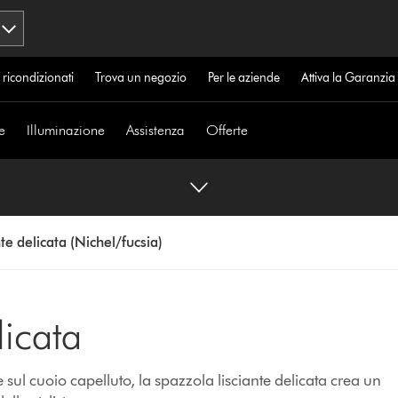
 ricondizionati
Trova un negozio
Per le aziende
Attiva la Garanzi
e
Illuminazione
Assistenza
Offerte
te delicata (Nichel/fucsia)
licata
sul cuoio capelluto, la spazzola lisciante delicata crea un