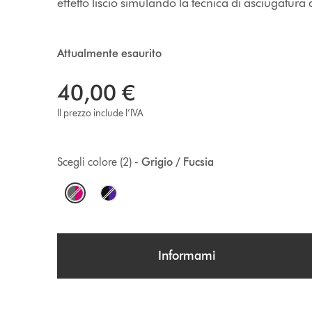
effetto liscio simulando la tecnica di asciugatura de
Attualmente esaurito
40,00 €
Il prezzo include l’IVA
Scegli colore (2) -
Grigio / Fucsia
O
p
t
Informami
i
o