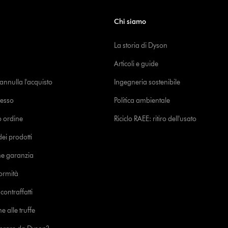
Chi siamo
La storia di Dyson
Articoli e guide
o annulla l'acquisto
Ingegneria sostenibile
cesso
Politica ambientale
uo ordine
Riciclo RAEE: ritiro dell'usato
i prodotti
ne garanzia
formità
ontraffatti
e alle truffe