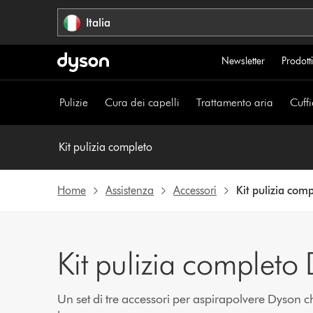
Salta
Italia
navigazione
Newsletter
Prodotti
Pulizie
Cura dei capelli
Trattamento aria
Cuffi
Kit pulizia completo
Home
Assistenza
Accessori
Kit pulizia com
Kit pulizia completo
Un set di tre accessori per aspirapolvere Dyson c