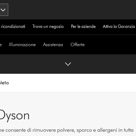
 ricondizionati
Trova un negozio
Per le aziende
Attiva la Garanzi
e
Illuminazione
Assistenza
Offerte
pleto
 Dyson
he consente di rimuovere polvere, sporco e allergeni in tutta