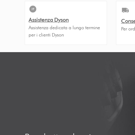
Assistenza Dyson
Conse
Assistenza dedicata a lungo termine
Per ord
per i clienti Dyson