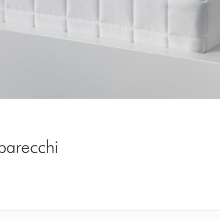
parecchi
i