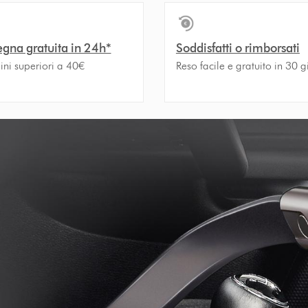
gna gratuita in 24h*
Soddisfatti o rimborsati
ini superiori a 40€
Reso facile e gratuito in 30 g