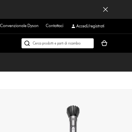
a Convenzionale Dyson
Contattaci
Accedi/registrati
Il
Cerca
carrello
su
è
dyson.it
vuoto