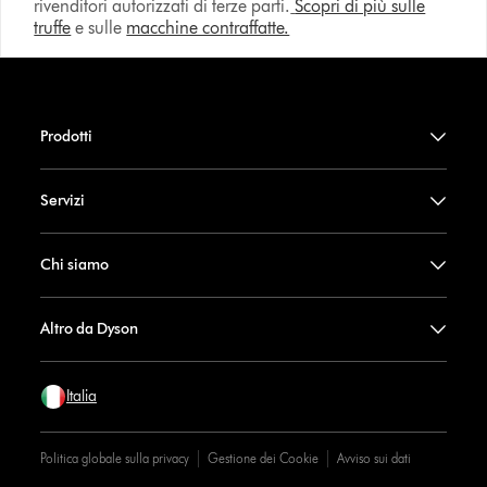
rivenditori autorizzati di terze parti.
Scopri di più sulle
truffe
e sulle
macchine contraffatte.
Prodotti
Servizi
Chi siamo
Altro da Dyson
Italia
Politica globale sulla privacy
Gestione dei Cookie
Avviso sui dati