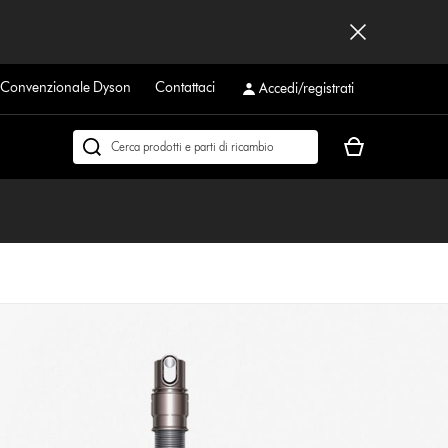
a Convenzionale Dyson
Contattaci
Accedi/registrati
Il
Cerca
carrello
su
è
dyson.it
vuoto