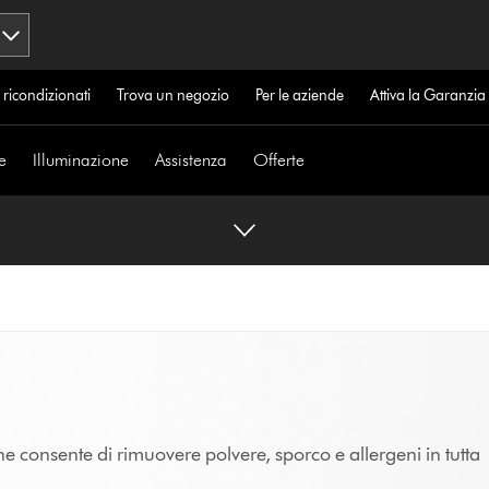
 ricondizionati
Trova un negozio
Per le aziende
Attiva la Garanzi
e
Illuminazione
Assistenza
Offerte
he consente di rimuovere polvere, sporco e allergeni in tutta