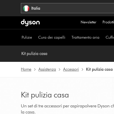
Salta
Italia
navigazione
Newsletter
Prodotti
Pulizie
Cura dei capelli
Trattamento aria
Cuffi
Kit pulizia casa
Home
Assistenza
Accessori
Kit pulizia casa
Kit pulizia casa
Un set di tre accessori per aspirapolvere Dyson c
la casa.