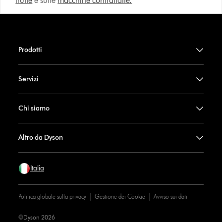
truffe
e sulle
macchine contraffatte.
Prodotti
Servizi
Chi siamo
Altro da Dyson
Italia
Politica globale sulla privacy
Gestione dei Cookie
Avviso sui dati
©Dyson 2026