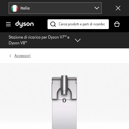
Salta
Italia
navigazione
Il
carrello
Cerca
è
su
Stazione di ricarica per Dyson V7™ e
vuoto
dyson.it
Dyson V8™
Accessori