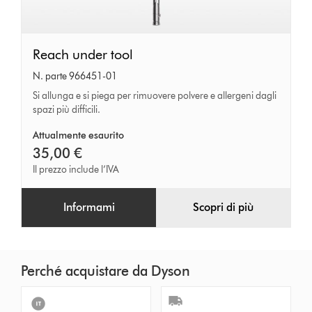
Reach
Reach under tool
under
N. parte 966451-01
tool
Si allunga e si piega per rimuovere polvere e allergeni dagli
spazi più difficili.
Attualmente esaurito
35,00 €
Il prezzo include l’IVA
Informami
Scopri di più
Perché acquistare da Dyson