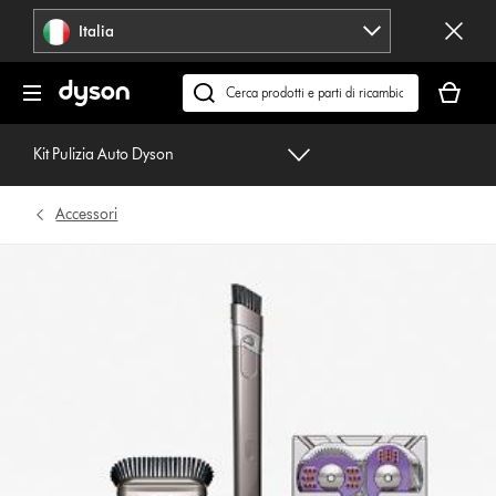
Salta
Italia
navigazione
Il
carrello
Cerca
è
su
vuoto
dyson.it
Kit Pulizia Auto Dyson
Accessori