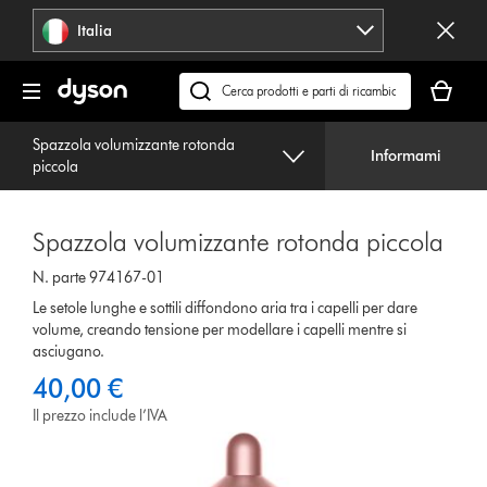
Salta
Italia
navigazione
Il
carrello
Cerca
è
su
vuoto
Spazzola volumizzante rotonda
dyson.it
Informami
piccola
Spazzola volumizzante rotonda piccola
N. parte 974167-01
Le setole lunghe e sottili diffondono aria tra i capelli per dare
volume, creando tensione per modellare i capelli mentre si
asciugano.
40,00 €
Il prezzo include l’IVA