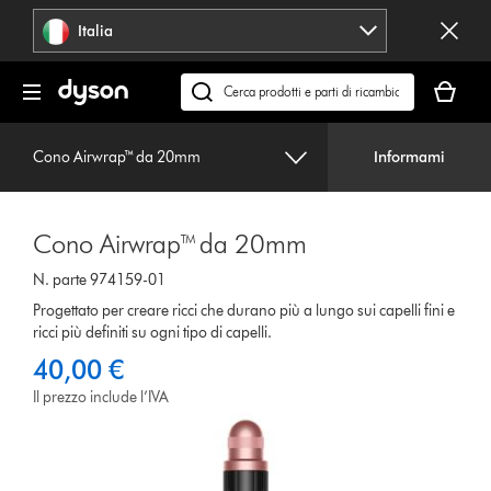
Salta
Italia
navigazione
Il
carrello
Cerca
è
su
vuoto
dyson.it
Cono Airwrap™ da 20mm
Informami
Cono Airwrap™ da 20mm
N. parte 974159-01
Progettato per creare ricci che durano più a lungo sui capelli fini e
ricci più definiti su ogni tipo di capelli.
40,00 €
Il prezzo include l’IVA