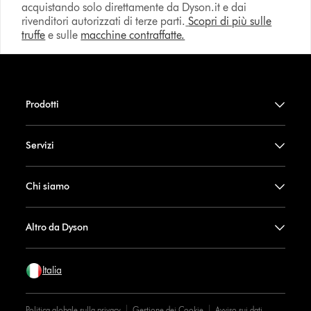
acquistando solo direttamente da Dyson.it e dai
rivenditori autorizzati di terze parti.
Scopri di più sulle
truffe
e sulle
macchine contraffatte.
Prodotti
Servizi
Chi siamo
Altro da Dyson
Italia
Politica globale sulla privacy
Gestione dei Cookie
Avviso sui dati