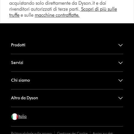
acquistando solo direttamente da Dyson.it e dai
rivenditori autorizzati di terze parti.
Scopri di più sulle
truffe
e sulle
macchine contraffatte.
Prodotti
Servizi
Chi siamo
Altro da Dyson
Italia
Politica globale sulla privacy
Gestione dei Cookie
Avviso sui dati