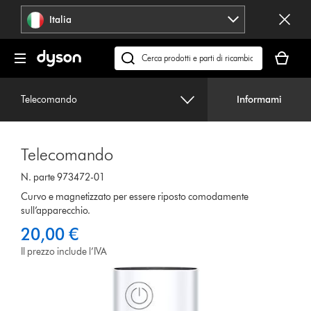
Salta
Italia
navigazione
Il
carrello
Cerca
è
su
vuoto
dyson.it
Telecomando
Informami
Telecomando
N. parte 973472-01
Curvo e magnetizzato per essere riposto comodamente
sull’apparecchio.
20,00 €
Il prezzo include l’IVA