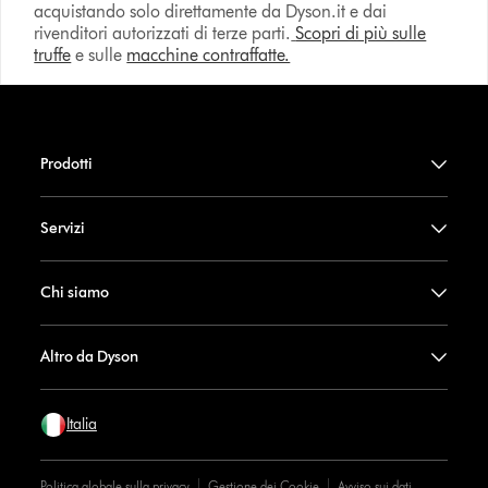
acquistando solo direttamente da Dyson.it e dai
rivenditori autorizzati di terze parti.
Scopri di più sulle
truffe
e sulle
macchine contraffatte.
Prodotti
Servizi
Chi siamo
Altro da Dyson
Italia
Politica globale sulla privacy
Gestione dei Cookie
Avviso sui dati