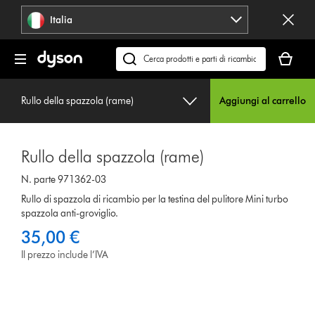
Salta
Italia
navigazione
Il
carrello
Cerca
è
su
vuoto
dyson.it
Rullo della spazzola (rame)
Aggiungi al carrello
Rullo della spazzola (rame)
N. parte 971362-03
Rullo di spazzola di ricambio per la testina del pulitore Mini turbo
spazzola anti-groviglio.
35,00 €
Il prezzo include l’IVA