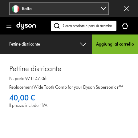
Salta
Italia
navigazione
Il
carrello
Cerca
è
su
vuoto
dyson.it
Pettine districante
Aggiungi al carrello
Pettine districante
N. parte 971147-06
TM
Replacement Wide Tooth Comb for your Dyson Supersonic r
40,00 €
Il prezzo include l’IVA