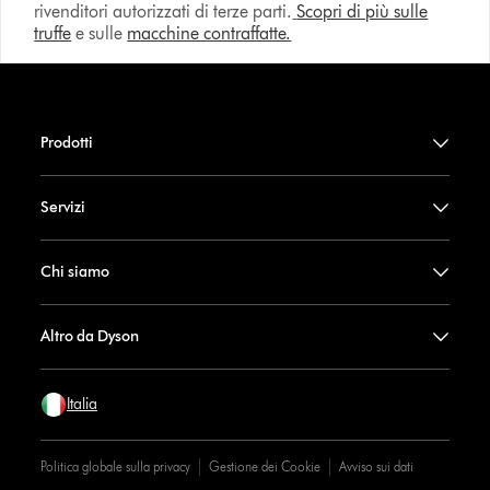
rivenditori autorizzati di terze parti.
Scopri di più sulle
truffe
e sulle
macchine contraffatte.
Prodotti
Servizi
Chi siamo
Altro da Dyson
Italia
Politica globale sulla privacy
Gestione dei Cookie
Avviso sui dati