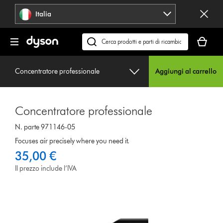
Salta
Italia
navigazione
Il
carrello
Cerca
è
su
vuoto
dyson.it
Concentratore professionale
Aggiungi al carrello
Concentratore professionale
N. parte 971146-05
Focuses air precisely where you need it.
35,00 €
Il prezzo include l’IVA