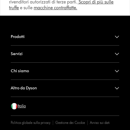
rivenditori autorizzati di terze parti.
Scopri di più sulle
truffe
e sulle
macchine contraffatte.
Prodotti
Servizi
Chi siamo
Altro da Dyson
Italia
Politica globale sulla privacy
Gestione dei Cookie
Avviso sui dati