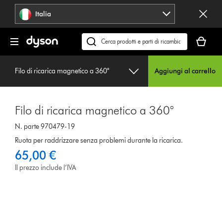
Salta
Italia
navigazione
Il
carrello
Cerca
è
su
vuoto
dyson.it
Filo di ricarica magnetico a 360°
Aggiungi al carrello
Filo di ricarica magnetico a 360°
N. parte 970479-19
Ruota per raddrizzare senza problemi durante la ricarica.
65,00 €
Il prezzo include l’IVA