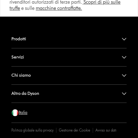
rivenditori autorizzati di terze parti.
Scopri di più sulle
truffe
e sulle
macchine contraffatte.
Prodotti
Servizi
Chi siamo
Altro da Dyson
Italia
Politica globale sulla privacy
Gestione dei Cookie
Avviso sui dati