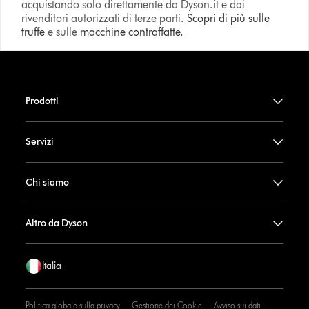
acquistando solo direttamente da Dyson.it e dai
rivenditori autorizzati di terze parti.
Scopri di più sulle
truffe
e sulle
macchine contraffatte.
Prodotti
Servizi
Chi siamo
Altro da Dyson
Italia
Politica globale sulla privacy
Gestione dei Cookie
Avviso sui dati