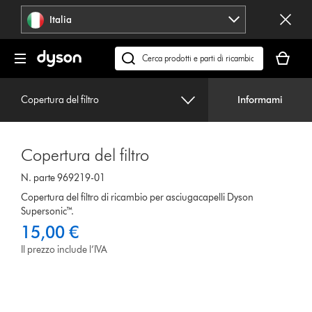
Salta
Italia
navigazione
Il
carrello
Cerca
è
su
vuoto
dyson.it
Copertura del filtro
Informami
Copertura del filtro
N. parte 969219-01
Copertura del filtro di ricambio per asciugacapelli Dyson
Supersonic™.
15,00 €
Il prezzo include l’IVA