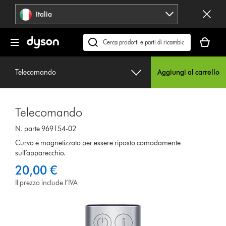
Salta
Italia
navigazione
Il
carrello
Cerca
è
su
vuoto
dyson.it
Telecomando
Aggiungi al carrello
Telecomando
N. parte 969154-02
Curvo e magnetizzato per essere riposto comodamente
sull’apparecchio.
20,00 €
Il prezzo include l’IVA