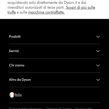
acquistando solo direttamente da Dyson.it e dai
rivenditori autorizzati di terze parti.
Scopri di più sulle
truffe
e sulle
macchine contraffatte.
Prodotti
Servizi
Chi siamo
Altro da Dyson
Italia
Politica globale sulla privacy
Gestione dei Cookie
Avviso sui dati