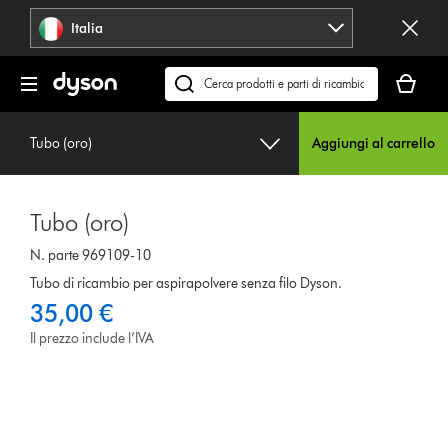
Salta
Italia
navigazione
Il
carrello
Cerca
è
su
vuoto
dyson.it
Tubo (oro)
Aggiungi al carrello
Tubo (oro)
N. parte 969109-10
Tubo di ricambio per aspirapolvere senza filo Dyson.
35,00 €
Il prezzo include l’IVA