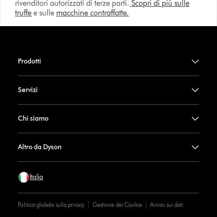
rivenditori autorizzati di terze parti.
Scopri di più sulle
truffe
e sulle
macchine contraffatte.
Prodotti
Servizi
Chi siamo
Altro da Dyson
Italia
Politica globale sulla privacy
Gestione dei Cookie
Avviso sui dati