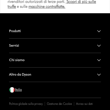
rivenditori autorizzati di terze parti.
Scopri di più sulle
truffe
e sulle
macchine contraffatte.
Prodotti
Servizi
Chi siamo
Altro da Dyson
Italia
Politica globale sulla privacy
Gestione dei Cookie
Avviso sui dati