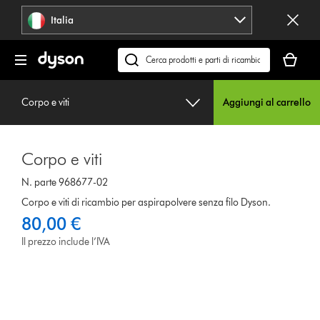
Salta
Italia
navigazione
Il
carrello
Cerca
è
su
vuoto
dyson.it
Corpo e viti
Aggiungi al carrello
Corpo e viti
N. parte 968677-02
Corpo e viti di ricambio per aspirapolvere senza filo Dyson.
80,00 €
Il prezzo include l’IVA