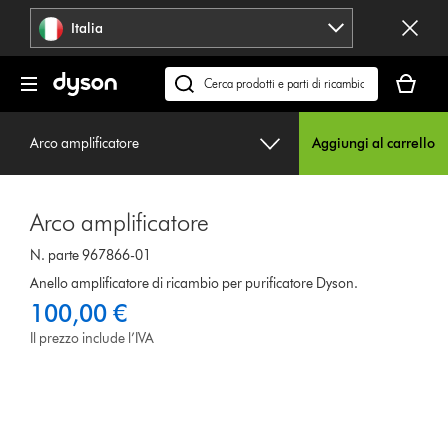
Salta
Italia
navigazione
Il
carrello
Cerca
è
su
vuoto
dyson.it
Arco amplificatore
Aggiungi al carrello
Arco amplificatore
N. parte 967866-01
Anello amplificatore di ricambio per purificatore Dyson.
100,00 €
Il prezzo include l’IVA