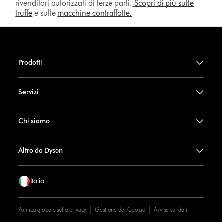
rivenditori autorizzati di terze parti.
Scopri di più sulle
truffe
e sulle
macchine contraffatte.
Prodotti
Servizi
Chi siamo
Altro da Dyson
Italia
Politica globale sulla privacy
Gestione dei Cookie
Avviso sui dati