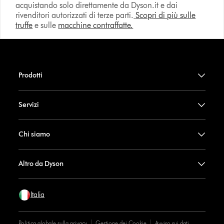
acquistando solo direttamente da Dyson.it e dai
rivenditori autorizzati di terze parti.
Scopri di più sulle
truffe
e sulle
macchine contraffatte.
Prodotti
Servizi
Chi siamo
Altro da Dyson
Italia
Politica globale sulla privacy
Gestione dei Cookie
Avviso sui dati