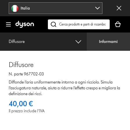
Salta
Italia
navigazione
Il
carrello
Cerca
è
su
vuoto
dyson.it
Diffusore
Informami
Diffusore
N. parte 967702-03
Diffonde l’aria uniformemente intorno a ogni ricciolo. Simula
l’asciugatura naturale, aiuta a ridurre l’effetto crespo e migliora la
definizione dei ricci.
40,00 €
Il prezzo include l’IVA