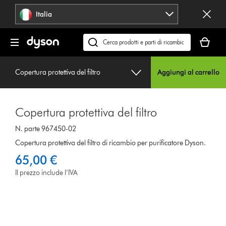
Salta
Italia
navigazione
Il
carrello
Cerca
è
su
vuoto
dyson.it
Copertura protettiva del filtro
Aggiungi al carrello
Copertura protettiva del filtro
N. parte 967450-02
Copertura protettiva del filtro di ricambio per purificatore Dyson.
65,00 €
Il prezzo include l’IVA