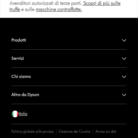
rivenditori autorizzati di terze parti.
Scopri di più sulle
truffe
e sulle
macchine contraffatte.
Prodotti
Servizi
Chi siamo
Altro da Dyson
Italia
Politica globale sulla privacy
Gestione dei Cookie
Avviso sui dati