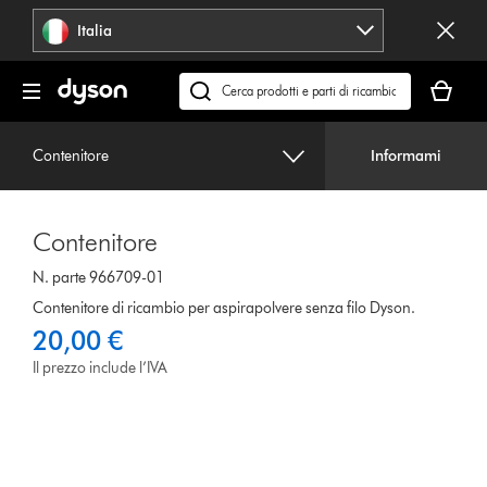
Salta
Italia
navigazione
Il
carrello
Cerca
è
su
vuoto
dyson.it
Contenitore
Informami
Contenitore
N. parte 966709-01
Contenitore di ricambio per aspirapolvere senza filo Dyson.
20,00 €
Il prezzo include l’IVA