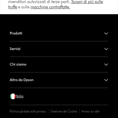
rivenditori autorizzati di terze parti.
Scopri di più sulle
truffe
e sulle
macchine contraffatte.
Prodotti
Servizi
Chi siamo
Altro da Dyson
Italia
Politica globale sulla privacy
Gestione dei Cookie
Avviso sui dati