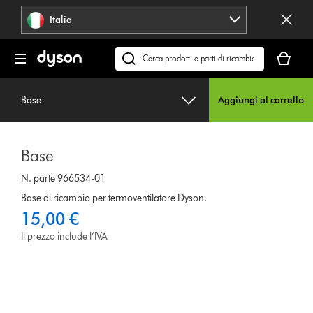
Salta
Italia
navigazione
Il
carrello
Cerca
è
su
vuoto
dyson.it
Base
Aggiungi al carrello
Base
N. parte 966534-01
Base di ricambio per termoventilatore Dyson.
15,00 €
Il prezzo include l’IVA