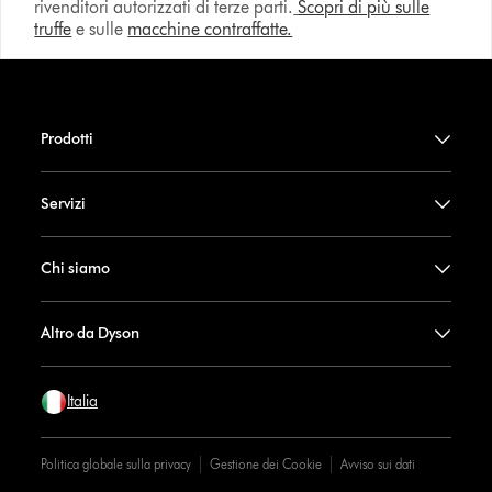
rivenditori autorizzati di terze parti.
Scopri di più sulle
truffe
e sulle
macchine contraffatte.
Prodotti
Servizi
Chi siamo
Altro da Dyson
Italia
Politica globale sulla privacy
Gestione dei Cookie
Avviso sui dati