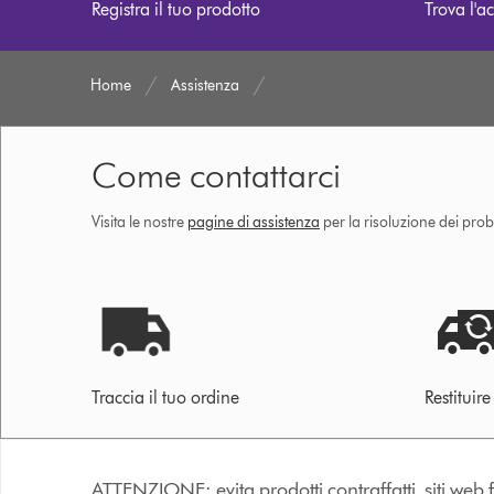
Registra il tuo prodotto
Trova l'ac
Home
Assistenza
Come contattarci
Visita le nostre
pagine di assistenza
per la risoluzione dei prob
Traccia il tuo ordine
Restituir
ATTENZIONE: evita prodotti contraffatti, siti web fa