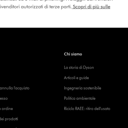
enditori autorizzati di terze parti.
Scopri di più sulle
Chi siamo
La storia di Dyson
Articoli e guide
o annulla l'acquisto
Ingegneria sostenibile
cesso
Politica ambientale
uo ordine
Riciclo RAEE: ritiro dell'usato
i prodotti