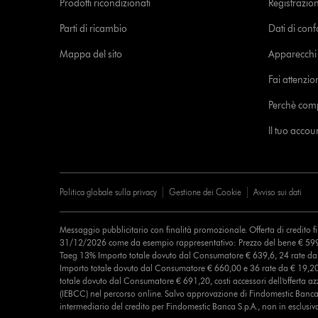
Prodotti ricondizionati
Registrazio
Parti di ricambio
Dati di con
Mappa del sito
Apparecchi c
Fai attenzion
Perchè com
Il tuo acco
Politica globale sulla privacy
Gestione dei Cookie
Avviso sui dati
Messaggio pubblicitario con finalità promozionale. Offerta di credito 
31/12/2026 come da esempio rappresentativo: Prezzo del bene € 599
Taeg 13% Importo totale dovuto dal Consumatore € 639,6, 24 rate d
Importo totale dovuto dal Consumatore € 660,00 e 36 rate da € 19,2
totale dovuto dal Consumatore € 691,20, costi accessori dell’offerta azz
(IEBCC) nel percorso online. Salvo approvazione di Findomestic Banca 
intermediario del credito per Findomestic Banca S.p.A., non in esclusiv