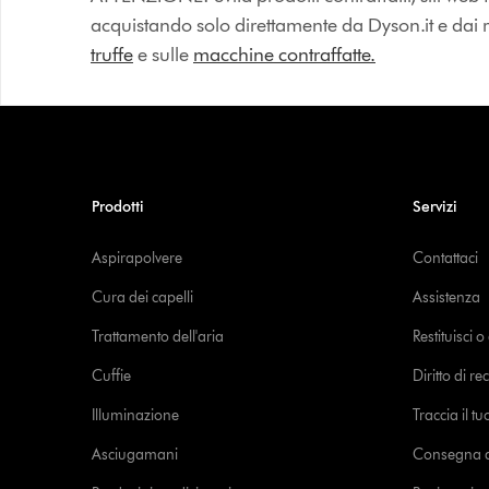
acquistando solo direttamente da Dyson.it e dai riv
truffe
e sulle
macchine contraffatte.
Prodotti
Servizi
Aspirapolvere
Contattaci
Cura dei capelli
Assistenza
Trattamento dell'aria
Restituisci 
Cuffie
Diritto di re
Illuminazione
Traccia il t
Asciugamani
Consegna de