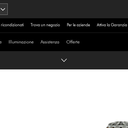
 ricondizionati
Trova un negozio
Per le aziende
Attiva la Garanzi
e
Illuminazione
Assistenza
Offerte
.