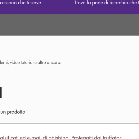
cessorio che ti serve
Trova la parte di ricambio che t
lemi, video tutorial e altro ancora.
e un prodotto
lsificati ed e-mail di phishing. Proteggiti dai truffatori