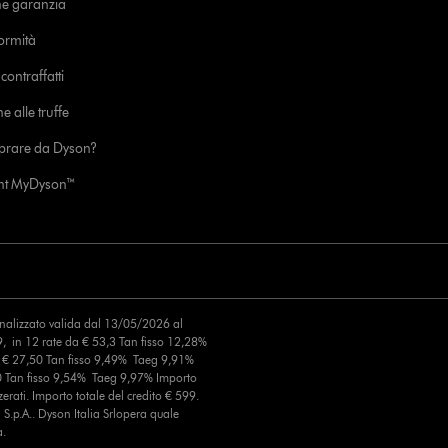
ne garanzia
formità
ontraffatti
e alle truffe
prare da Dyson?
unt MyDyson™
finalizzato valida dal 13/05/2026 al
, in 12 rate da € 53,3 Tan fisso 12,28%
a € 27,50 Tan fisso 9,49% Taeg 9,91%
0 Tan fisso 9,54% Taeg 9,97% Importo
erati. Importo totale del credito € 599.
S.p.A.. Dyson Italia Srlopera quale
a.