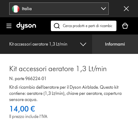
Salta
Italia
navigazione
Il
carrello
Cerca
è
su
vuoto
dyson.it
Kit accessori aeratore 1,3 Lt/min
Informami
Kit accessori aeratore 1,3 Lt/min
N. parte 966224-01
Kit di ricambio dell’aeratore per il Dyson Airblade. Questo kit
contiene: aeratore (1,3 Lt/min), chiave per aeratore, copertura
sensore acqua.
14,00 €
Il prezzo include l’IVA