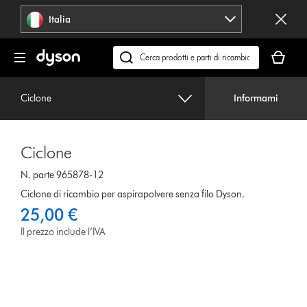
Salta
Italia
navigazione
Il
carrello
Cerca
è
su
vuoto
dyson.it
Ciclone
Informami
Ciclone
N. parte 965878-12
Ciclone di ricambio per aspirapolvere senza filo Dyson.
25,00 €
Il prezzo include l’IVA