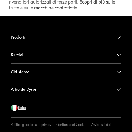
rivenditori autorizzati di terze parti.
Scopri di più sulle
truffe
e sulle
macchine contraffatte.
Prodotti
Servizi
Chi siamo
Altro da Dyson
Italia
Politica globale sulla privacy
Gestione dei Cookie
Avviso sui dati