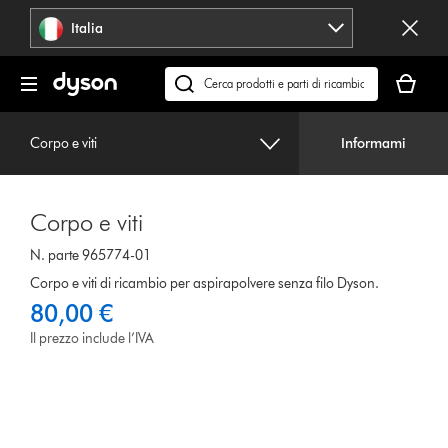
Salta
Italia
navigazione
Il
carrello
Cerca
è
su
vuoto
dyson.it
Corpo e viti
Informami
Corpo e viti
N. parte 965774-01
Corpo e viti di ricambio per aspirapolvere senza filo Dyson.
80,00 €
Il prezzo include l’IVA