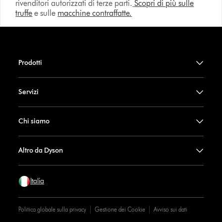
rivenditori autorizzati di terze parti.
Scopri di più sulle
truffe
e sulle
macchine contraffatte.
Prodotti
Servizi
Chi siamo
Altro da Dyson
Italia
Politica globale sulla privacy
Gestione dei Cookie
Avviso sui dati