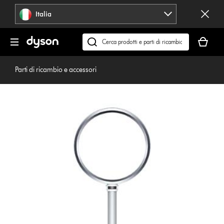
Salta
Italia
navigazione
Il
carrello
Cerca
è
su
vuoto
dyson.it
Parti di ricambio e accessori