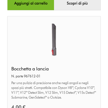
Aggiungi al carrello
Scopri di più
Bocchetta
Bocchetta a lancia
a
N. parte 967612-01
lancia
Per una pulizia di precisione anche negli angoli e negli
spazi più stretti. Compatibile con Dyson V8™, Cyclone V10™,
V11™, V12™ Detect Slim, V12 Slim, V15 Detect™, V15s Detect™
Submarine, Gen5detect™ o Outsize.
4,00 €