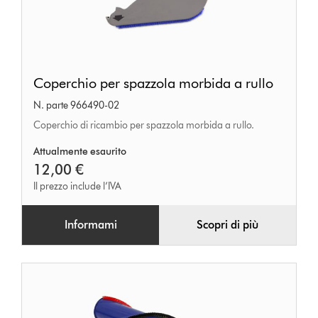
Coperchio
Coperchio per spazzola morbida a rullo
per
N. parte 966490-02
spazzola
Coperchio di ricambio per spazzola morbida a rullo.
morbida
a
Attualmente esaurito
12,00 €
rullo
Il prezzo include l’IVA
Informami
Scopri di più