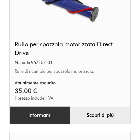
Rullo
Rullo per spazzola motorizzata Direct
per
Drive
spazzola
N. parte 967157-01
motorizzata
Rullo di ricambio per spazzola motorizzata.
Direct
Drive
Attualmente esaurito
35,00 €
Il prezzo include l’IVA
Informami
Scopri di più