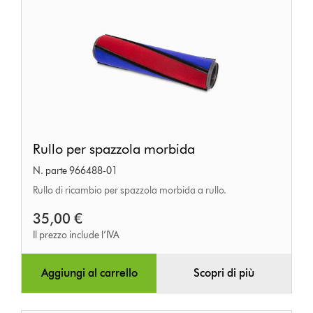
Rullo
Rullo per spazzola morbida
per
N. parte 966488-01
spazzola
Rullo di ricambio per spazzola morbida a rullo.
morbida
35,00 €
Il prezzo include l’IVA
Aggiungi al carrello
Scopri di più