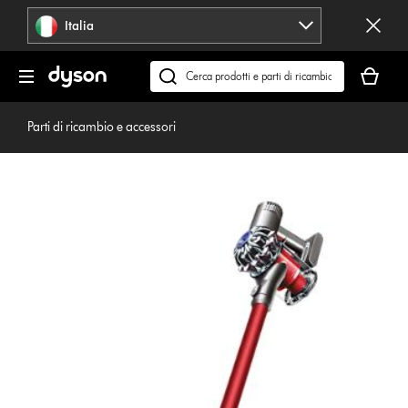
Salta
Italia
navigazione
Il
carrello
Cerca
è
su
vuoto
dyson.it
Parti di ricambio e accessori