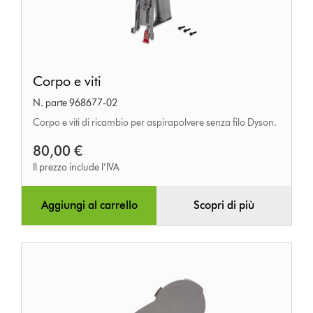
Corpo
Corpo e viti
e
N. parte 968677-02
viti
Corpo e viti di ricambio per aspirapolvere senza filo Dyson.
80,00 €
Il prezzo include l’IVA
Aggiungi al carrello
Scopri di più