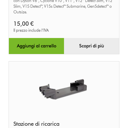
con Dyson V8™, Cyclone V10™, V11™, V12™ Detect Slim, V12
Slim, V15 Detect™, V15s Detect™ Submarine, Gen5detect™ o
Outsize.
15,00 €
Il prezzo include l’IVA
Aggiungi al carrello
Scopri di più
Stazione
Stazione di ricarica
di