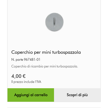
Coperchio
Coperchio per mini turbospazzola
per
N. parte 967481-01
mini
Coperchio di ricambio per mini turbospazzola.
turbospazzola
4,00 €
Il prezzo include l’IVA
Aggiungi al carrello
Scopri di più