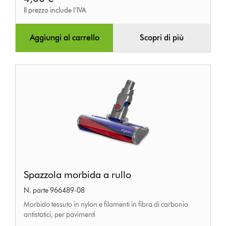
Il prezzo include l’IVA
Aggiungi al carrello
Scopri di più
Spazzola
Spazzola morbida a rullo
morbida
N. parte 966489-08
a
Morbido tessuto in nylon e filamenti in fibra di carbonio
rullo
antistatici, per pavimenti