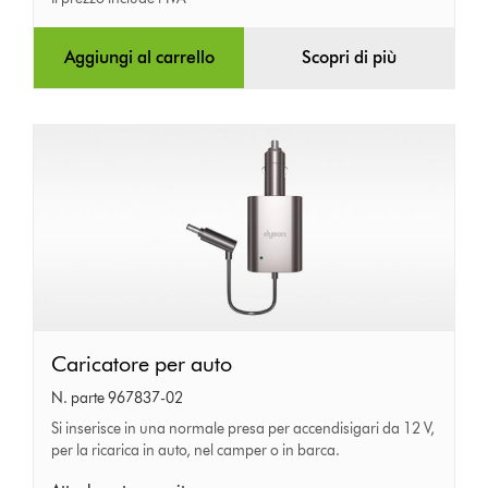
Aggiungi al carrello
Scopri di più
Caricatore
Caricatore per auto
per
N. parte 967837-02
auto
Si inserisce in una normale presa per accendisigari da 12 V,
per la ricarica in auto, nel camper o in barca.