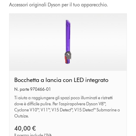
Accessori originali Dyson per il tuo apparecchio.
Bocchetta
Bocchetta a lancia con LED integrato
a
N. parte 970466-01
lancia
Ti aiuta a raggiungere gli spazi poco illuminati e ristretti
dove è difficile pulire. Per l'aspirapolvere Dyson V8™,
con
Cyclone V10™, V11™, V15 Detect™, V15 Detect™ Submarine o
LED
Outsize.
integrato
40,00 €
Il prezzo include l’IVA