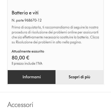
Batteria
Batteria e viti
e
N. parte 968670-12
viti
Prima di acquistarla, ti raccomandiamo di seguire la nostra
procedura di risoluzione dei problemi online per assicurarti
che sia effettivamente necessario sostituire la batteria. Clicca
su Risoluzione dei problemi in alto nella pagina.
Attualmente esaurito
80,00 €
Il prezzo include l’IVA
Informami
Scopri di più
Accessori