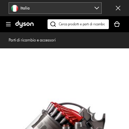
Salta
Italia
navigazione
Il
carrello
Cerca
è
su
vuoto
dyson.it
Parti di ricambio e accessori