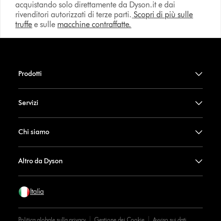
acquistando solo direttamente da Dyson.it e dai
rivenditori autorizzati di terze parti.
Scopri di più sulle
truffe
e sulle
macchine contraffatte.
Prodotti
Servizi
Chi siamo
Altro da Dyson
Italia
Politica globale sulla privacy
Gestione dei Cookie
Avviso sui dati