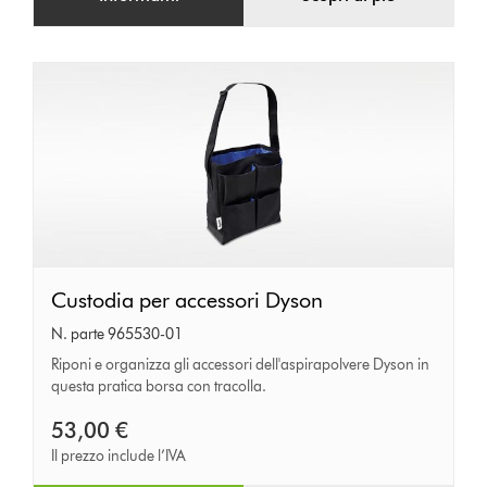
Custodia
Custodia per accessori Dyson
per
N. parte 965530-01
accessori
Riponi e organizza gli accessori dell'aspirapolvere Dyson in
questa pratica borsa con tracolla.
Dyson
53,00 €
Il prezzo include l’IVA