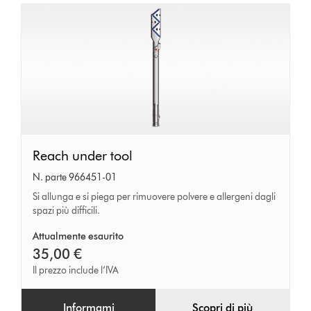
Reach
Reach under tool
under
N. parte 966451-01
tool
Si allunga e si piega per rimuovere polvere e allergeni dagli
spazi più difficili.
Attualmente esaurito
35,00 €
Il prezzo include l’IVA
Informami
Scopri di più