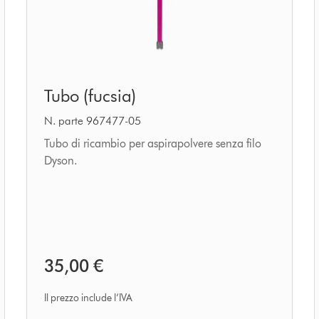
Tubo
Tubo (fucsia)
(fucsia)
N. parte 967477-05
Tubo di ricambio per aspirapolvere senza filo
Dyson.
35,00 €
Il prezzo include l’IVA