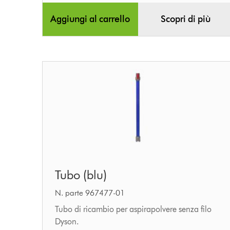
Aggiungi al carrello
Scopri di più
Tubo
Tubo (blu)
(blu)
N. parte 967477-01
Tubo di ricambio per aspirapolvere senza filo
Dyson.