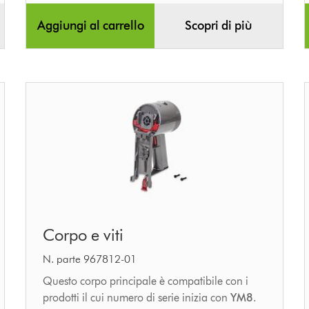
Aggiungi al carrello
Scopri di più
Corpo
Corpo e viti
e
viti
N. parte 967812-01
Questo corpo principale è compatibile con i
prodotti il cui numero di serie inizia con
YM8
.