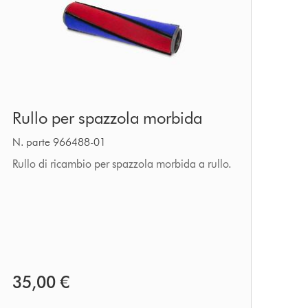
Rullo
Rullo per spazzola morbida
per
spazzola
N. parte 966488-01
morbida
Rullo di ricambio per spazzola morbida a rullo.
35,00 €