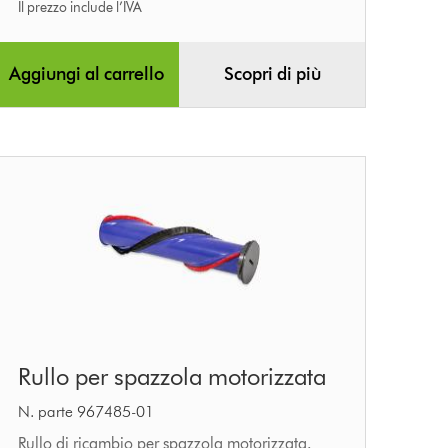
Il prezzo include l’IVA
Aggiungi al carrello
Scopri di più
Rullo
Rullo per spazzola motorizzata
per
spazzola
N. parte 967485-01
motorizzata
Rullo di ricambio per spazzola motorizzata.