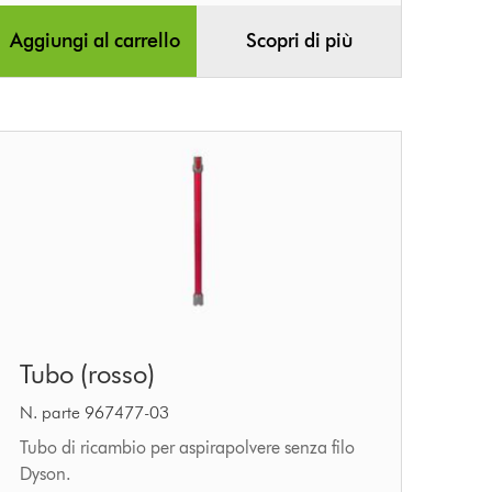
Aggiungi al carrello
Scopri di più
Tubo
Tubo (rosso)
(rosso)
N. parte 967477-03
Tubo di ricambio per aspirapolvere senza filo
Dyson.