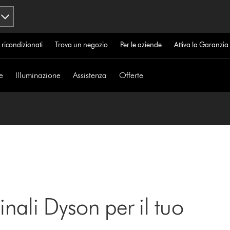
 ricondizionati
Trova un negozio
Per le aziende
Attiva la Garanzi
e
Illuminazione
Assistenza
Offerte
inali Dyson per il tuo