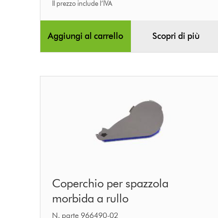
Il prezzo include l’IVA
Aggiungi al carrello
Scopri di più
Coperchio
Coperchio per spazzola
per
morbida a rullo
spazzola
morbida
N. parte 966490-02