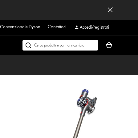
a Convenzionale Dyson
Contattaci
Accedi/registrati
Il
Cerca
carrello
su
è
dyson.it
vuoto