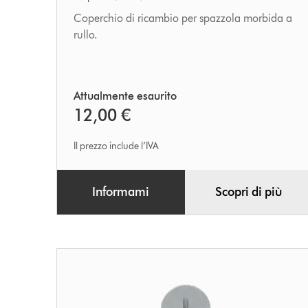
a
Coperchio di ricambio per spazzola morbida a
rullo.
rullo
Attualmente esaurito
12,00 €
Il prezzo include l’IVA
Informami
Scopri di più