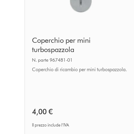
Coperchio
Coperchio per mini
per
turbospazzola
mini
turbospazzola
N. parte 967481-01
Coperchio di ricambio per mini turbospazzola.
4,00 €
Il prezzo include l’IVA