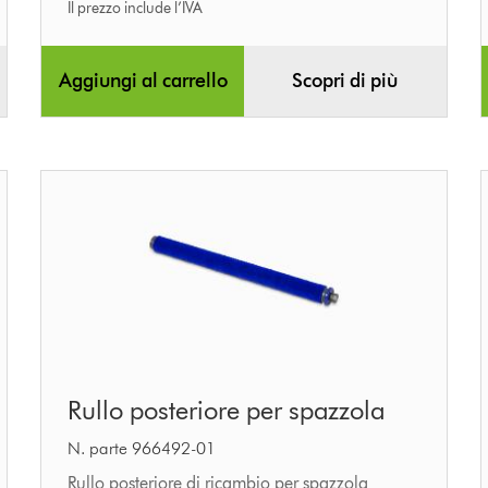
Il prezzo include l’IVA
Aggiungi al carrello
Scopri di più
Rullo
Rullo posteriore per spazzola
posteriore
per
N. parte 966492-01
spazzola
Rullo posteriore di ricambio per spazzola