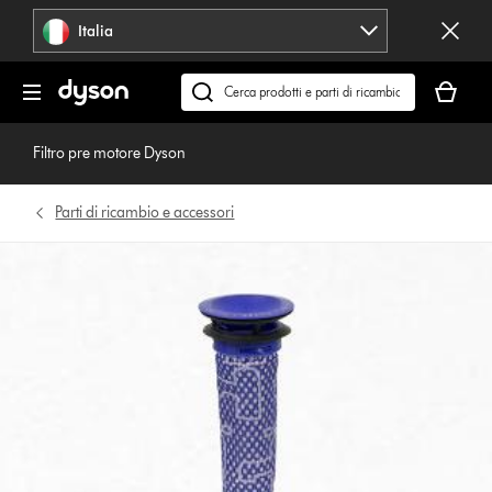
Salta
Italia
navigazione
Il
carrello
Cerca
è
su
vuoto
dyson.it
Filtro pre motore Dyson
Parti di ricambio e accessori