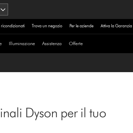
 ricondizionati
Trova un negozio
Per le aziende
Attiva la Garanzi
e
Illuminazione
Assistenza
Offerte
inali Dyson per il tuo