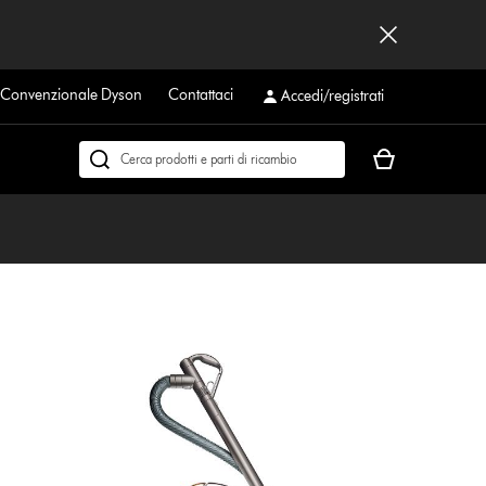
a Convenzionale Dyson
Contattaci
Accedi/registrati
Il
Cerca
carrello
su
è
dyson.it
vuoto