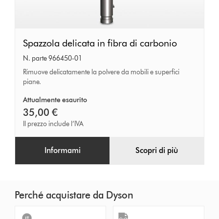
Spazzola
Spazzola delicata in fibra di carbonio
delicata
N. parte 966450-01
in
Rimuove delicatamente la polvere da mobili e superfici
piane.
fibra
di
Attualmente esaurito
carbonio
35,00 €
Il prezzo include l’IVA
Informami
Scopri di più
Perché acquistare da Dyson