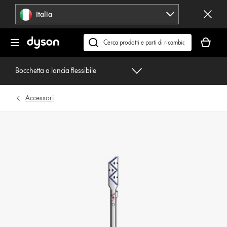
Salta
Italia
navigazione
Il
carrello
Cerca
è
su
vuoto
dyson.it
Bocchetta a lancia flessibile
Accessori