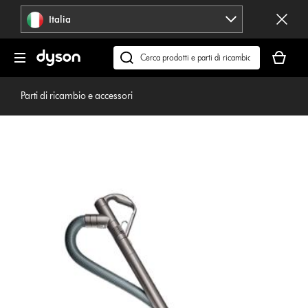
Salta
Italia
navigazione
Il
carrello
Cerca
è
su
vuoto
dyson.it
Parti di ricambio e accessori