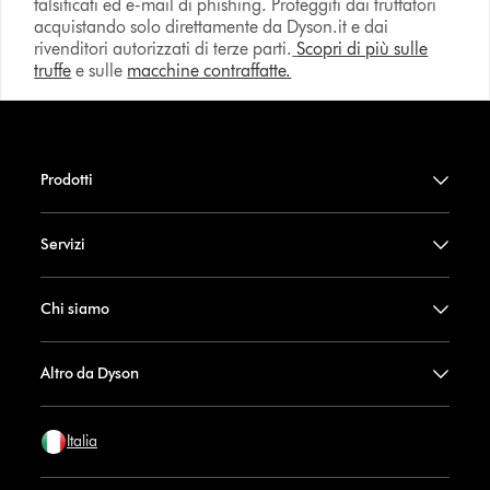
falsificati ed e-mail di phishing. Proteggiti dai truffatori
acquistando solo direttamente da Dyson.it e dai
rivenditori autorizzati di terze parti.
Scopri di più sulle
truffe
e sulle
macchine contraffatte.
Prodotti
Servizi
Chi siamo
Altro da Dyson
Italia