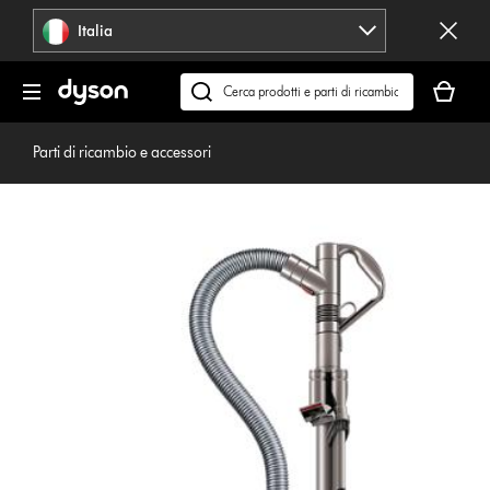
Salta
Italia
navigazione
Il
carrello
Cerca
è
su
vuoto
dyson.it
Parti di ricambio e accessori