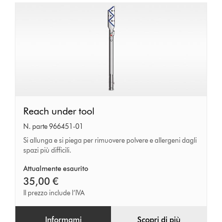
Reach
Reach under tool
under
N. parte 966451-01
tool
Si allunga e si piega per rimuovere polvere e allergeni dagli
spazi più difficili.
Attualmente esaurito
35,00 €
Il prezzo include l’IVA
Informami
Scopri di più