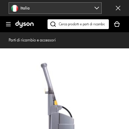
Salta
Italia
navigazione
Il
carrello
Cerca
è
su
vuoto
dyson.it
Parti di ricambio e accessori