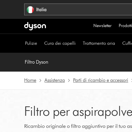
Salta
Italia
navigazione
Newsletter
Prodotti
Pulizie
Cura dei capelli
Trattamento aria
Cuffi
Filtro Dyson
Home
Assistenza
Parti di ricambio e accessori
Filtro per aspirapolv
Ricambio originale o filtro aggiuntivo per il tuo 