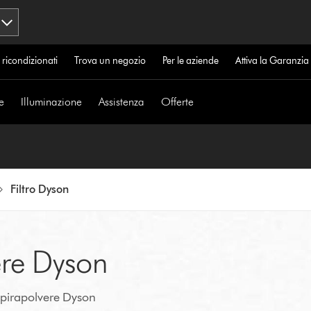
 ricondizionati
Trova un negozio
Per le aziende
Attiva la Garanzi
e
Illuminazione
Assistenza
Offerte
Filtro Dyson
ere Dyson
aspirapolvere Dyson