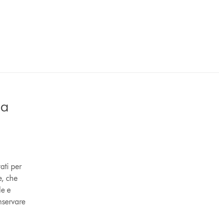
 a
ati per
e, che
le e
nservare