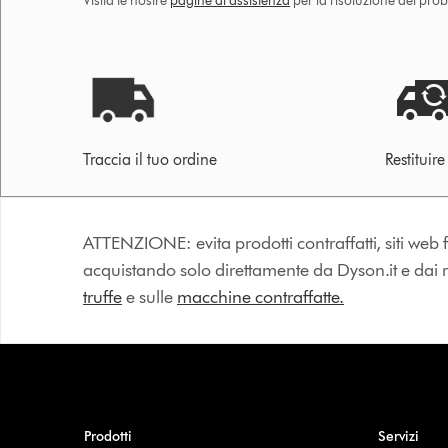
Visita le nostre
pagine di assistenza
per la risoluzione dei prob
Traccia il tuo ordine
Restituir
ATTENZIONE: evita prodotti contraffatti, siti web fa
acquistando solo direttamente da Dyson.it e dai riv
truffe
e sulle
macchine contraffatte.
Prodotti
Servizi