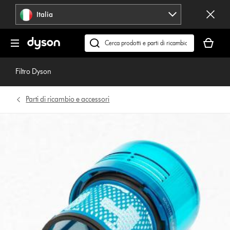
Salta
Italia
navigazione
Il
carrello
Cerca
è
su
vuoto
dyson.it
Filtro Dyson
Parti di ricambio e accessori