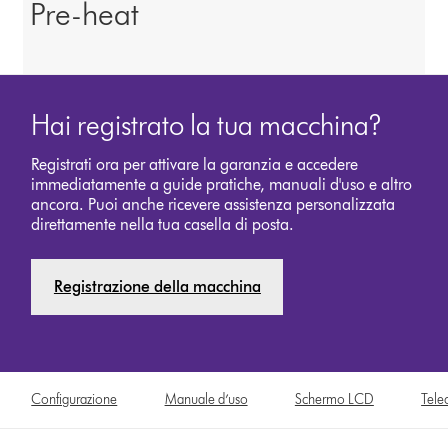
Pre-heat
Hai registrato la tua macchina?
Registrati ora per attivare la garanzia e accedere
immediatamente a guide pratiche, manuali d'uso e altro
ancora. Puoi anche ricevere assistenza personalizzata
direttamente nella tua casella di posta.
Registrazione della macchina
Configurazione
Manuale d’uso
Schermo LCD
Tel