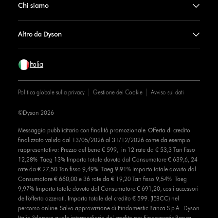
Chi siamo
Altro da Dyson
Italia
Politica globale sulla privacy
Gestione dei Cookie
Avviso sui dati
©Dyson 2026
Messaggio pubblicitario con finalità promozionale. Offerta di credito
finalizzato valida dal 13/05/2026 al 31/12/2026 come da esempio
rappresentativo: Prezzo del bene € 599, in 12 rate da € 53,3 Tan fisso
12,28% Taeg 13% Importo totale dovuto dal Consumatore € 639,6, 24
rate da € 27,50 Tan fisso 9,49% Taeg 9,91% Importo totale dovuto dal
Consumatore € 660,00 e 36 rate da € 19,20 Tan fisso 9,54% Taeg
9,97% Importo totale dovuto dal Consumatore € 691,20, costi accessori
dell’offerta azzerati. Importo totale del credito € 599. (IEBCC) nel
percorso online. Salvo approvazione di Findomestic Banca S.p.A.. Dyson
Italia Srlopera quale intermediario del credito per Findomestic Banca