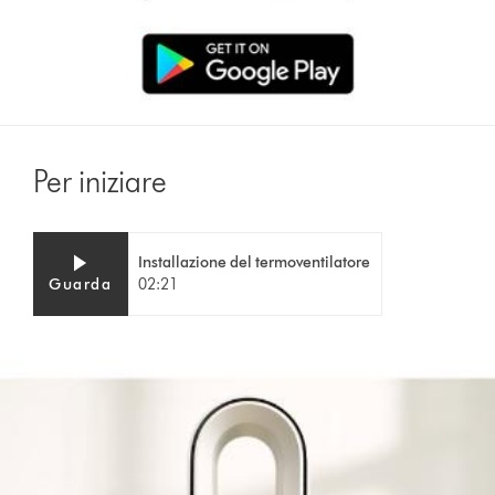
Per iniziare
Video
Apri
Installazione del termoventilatore
Transcript
trascrizione
Guarda
02:21
video