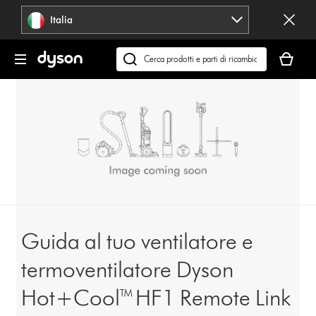
Salta
Italia
navigazione
Il
carrello
Cerca
è
su
vuoto
dyson.it
Guida al tuo ventilatore e
termoventilatore Dyson
Hot+Cool™ HF1 Remote Link