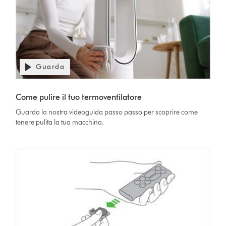
Guarda
Apri
trascrizione
Video
video
Transcript
Come pulire il tuo termoventilatore
Guarda la nostra videoguida passo passo per scoprire come
tenere pulita la tua macchina.