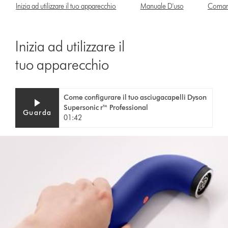
Inizia ad utilizzare il tuo apparecchio
Manuale D'uso
Comand
Inizia ad utilizzare il
tuo apparecchio
Video
Apri
Come configurare il tuo asciugacapelli Dyson
Transcript
trascrizione
Supersonic r™ Professional
video
Guarda
01:42