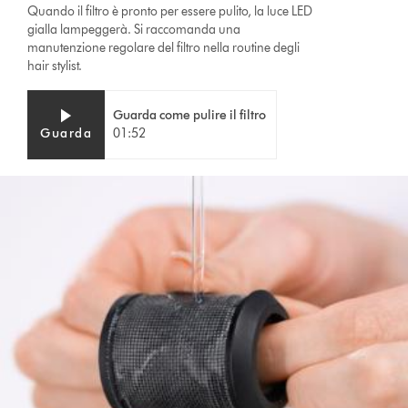
Quando il filtro è pronto per essere pulito, la luce LED
gialla lampeggerà. Si raccomanda una
manutenzione regolare del filtro nella routine degli
hair stylist.
Video
Apri
Guarda come pulire il filtro
Transcript
trascrizione
Guarda
01:52
video