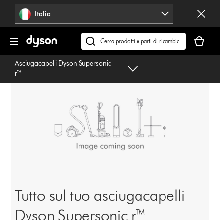
Salta
Italia
navigazione
Il
carrello
Cerca
è
su
Asciugacapelli Dyson Supersonic
vuoto
dyson.it
r™
Tutto sul tuo asciugacapelli
Dyson Supersonic r™