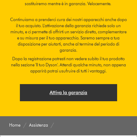
sostituiremo mentre è in garanzia. Velocemente.
Continuiamo a prenderci cura dei nostri apparecchi anche dopo
il tuo acquisto. L'attivazione della garanzia richiede solo un
minuto, e ci permette di offrirti un servizio diretto, complementare
e su misura per il tuo apparecchio. Saremo sempre a tua
disposizione per aiutarti, anche al termine del periodo di
garanzia.
Dopo la registrazione potresti non vedere subito il tuo prodotto
nella sezione 'Il tuo Dyson'. Attendi qualche minuto, non appena
apparirà potrai usufruire di tutti i vantaggi.
Attiva la garanzia
Home
Assistenza