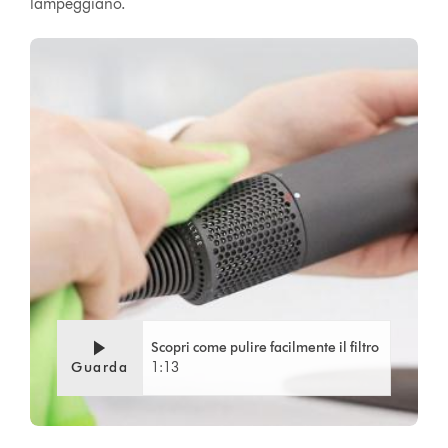
lampeggiano.
Video
Apri
Transcript
trascrizione
video
Scopri come pulire facilmente il filtro
Guarda
1:13