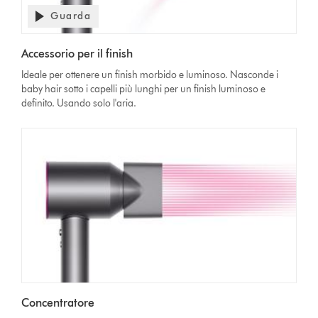
Guarda
Apri
trascrizione
Video
video
Accessorio per il finish
Transcript
Ideale per ottenere un finish morbido e luminoso. Nasconde i
baby hair sotto i capelli più lunghi per un finish luminoso e
definito. Usando solo l'aria.
Concentratore