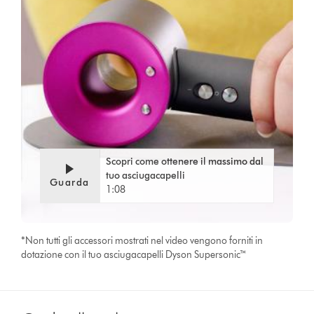
Video
Apri
Transcript
trascrizione
video
Scopri come ottenere il massimo dal
tuo asciugacapelli
Guarda
1:08
*Non tutti gli accessori mostrati nel video vengono forniti in
dotazione con il tuo asciugacapelli Dyson Supersonic™