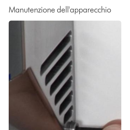
Manutenzione dell'apparecchio
Video
Apri
Transcript
trascrizione
video