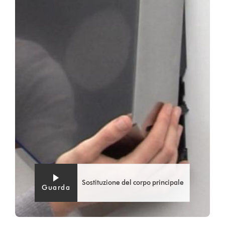
Transcript
trascrizione
video
Sostituzione del corpo principale
Guarda