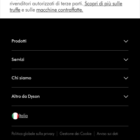
rivenditori autorizzati di terze parti.
Scopri di più sulle
truffe
e sulle
macchine contraffatte.
Prodotti
Servizi
Chi siamo
Altro da Dyson
Italia
Politica globale sulla privacy
Gestione dei Cookie
Avviso sui dati