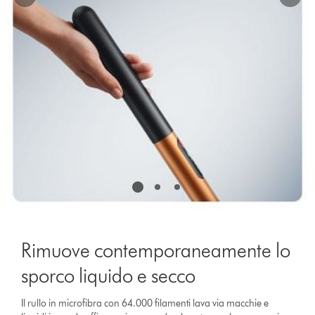
a
slide
with
the
slide
dots.
Rimuove contemporaneamente lo
sporco liquido e secco
Il rullo in microfibra con 64.000 filamenti lava via macchie e