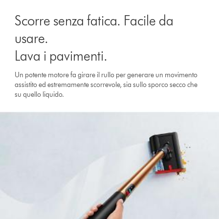
left
right
buttonbutton
buttonbutton
Scorre senza fatica. Facile da
will
will
appear
appear
usare.
when
when
Lava i pavimenti.
a
a
video
video
Un potente motore fa girare il rullo per generare un movimento
clip
clip
assistito ed estremamente scorrevole, sia sullo sporco secco che
is
is
su quello liquido.
activated
activated