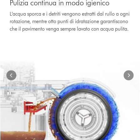
Pulizia continua in modo igienico
a
carousel
L’acqua sporca e i detriti vengono estratti dal rullo a ogni
with
rotazione, mentre otto punti di idratazione garantiscono
slides.
Use
che il pavimento venga sempre lavato con acqua pulita.
Next
and
Previous
buttons
to
navigate,
or
jump
to
a
slide
with
the
slide
dots.