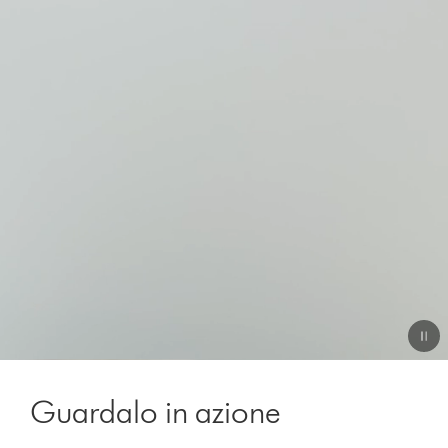
Video
Transcript
Guardalo in azione