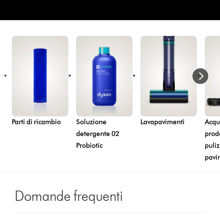
Parti di ricambio
Soluzione
Lavapavimenti
Acqui
detergente 02
prodo
Probiotic
puliz
pavi
Domande frequenti