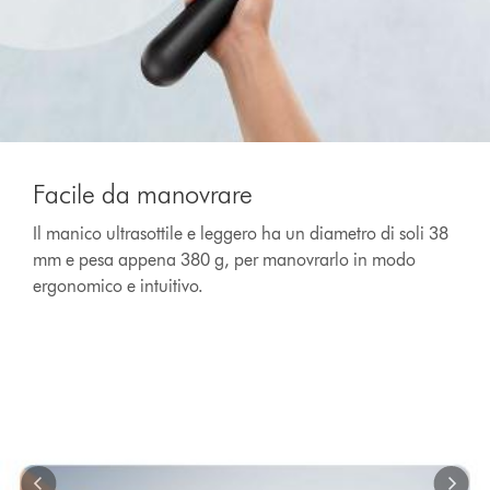
This
is
Facile da manovrare
a
carousel
Il manico ultrasottile e leggero ha un diametro di soli 38
with
mm e pesa appena 380 g, per manovrarlo in modo
slides.
Use
ergonomico e intuitivo.
Next
and
Previous
buttons
to
navigate,
or
jump
to