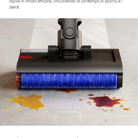
liquidi in modo efficace, rimuovendo al contempo lo sporco e i
detriti.
This
is