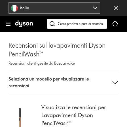
Salta
Italia
navigazione
Il
carrello
Cerca
è
su
vuoto
dyson.it
Recensioni sul lavapavimenti Dyson
PencilWash™
Recensioni clienti gestite da Bazaarvoice
Select
Seleziona un modello per visualizzare le
a
recensioni
button
from
the
list
Visualizza le recensioni per
to
Lavapavimenti Dyson
show
PencilWash™
reviews