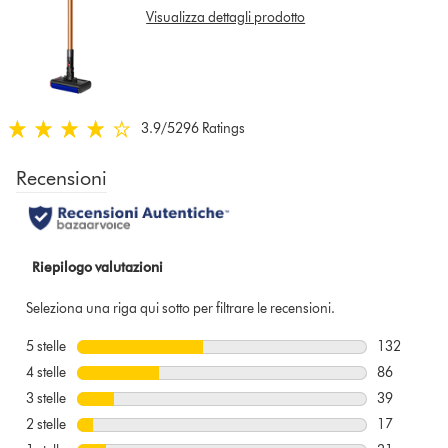
for
Visualizza dettagli prodotto
that
model
below
3.9
/5
296 Ratings
3.9
stelle
su
5
da
296
Ratings