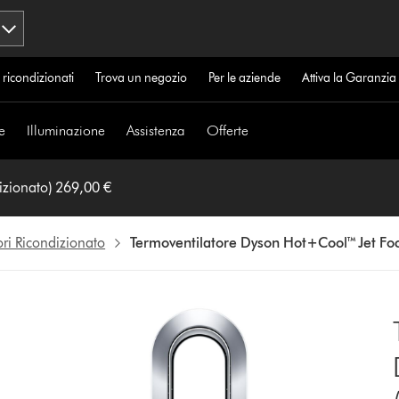
 ricondizionati
Trova un negozio
Per le aziende
Attiva la Garanzi
e
Illuminazione
Assistenza
Offerte
Termoventilatore Dyson Hot+Cool™ Jet Focus (Ricondizionato) 269,00 €
tori Ricondizionato
Termoventilatore Dyson Hot+Cool™ Jet Foc