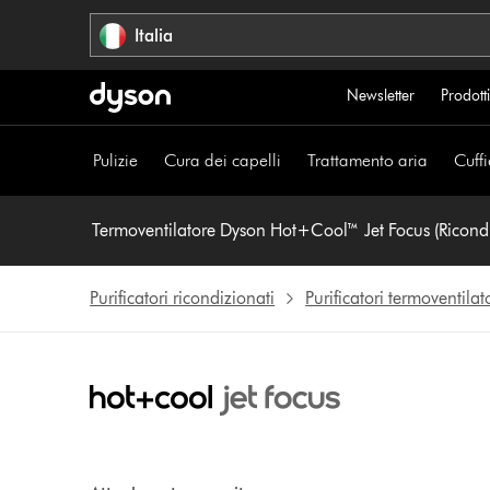
Salta
Italia
navigazione
Newsletter
Prodotti
Pulizie
Cura dei capelli
Trattamento aria
Cuffi
Purificatori ricondizionati
Purificatori termoventila