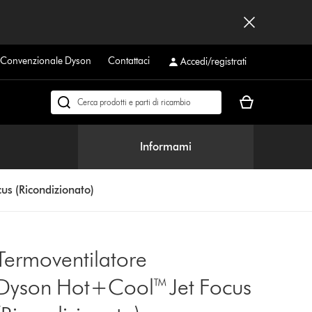
a Convenzionale Dyson
Contattaci
Accedi/registrati
Il
Cerca
carrello
su
è
dyson.it
Informami
vuoto
us (Ricondizionato)
Termoventilatore
Dyson Hot+Cool™ Jet Focus