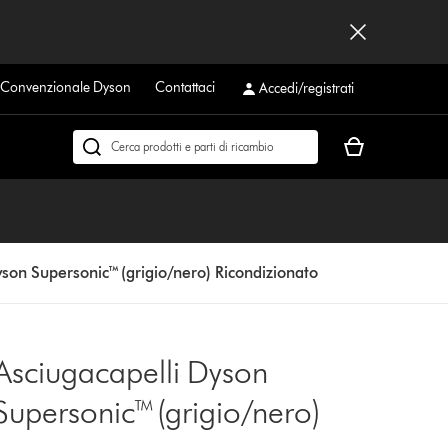
a Convenzionale Dyson
Contattaci
Accedi/registrati
Il
Cerca
carrello
su
è
dyson.it
vuoto
yson Supersonic™ (grigio/nero) Ricondizionato
Asciugacapelli Dyson
Supersonic™ (grigio/nero)