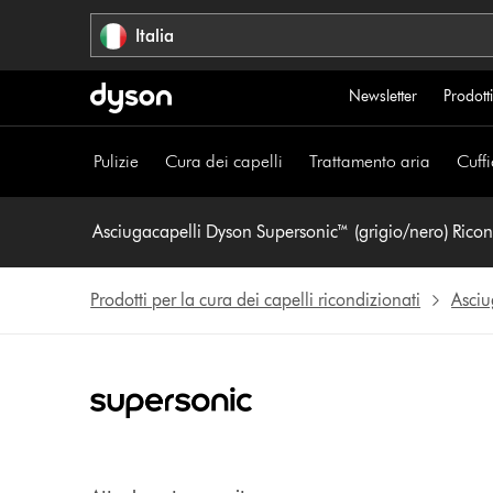
Salta
Italia
navigazione
Newsletter
Prodotti
Pulizie
Cura dei capelli
Trattamento aria
Cuffi
Prodotti per la cura dei capelli ricondizionati
Asciu