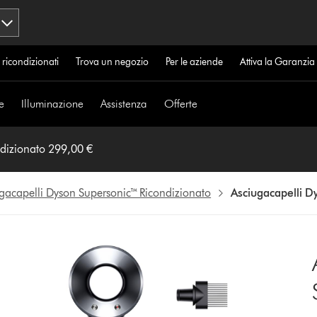
 ricondizionati
Trova un negozio
Per le aziende
Attiva la Garanzi
e
Illuminazione
Assistenza
Offerte
Asciugacapelli Dyson Supersonic™ (grigio/nero) Ricondizionato 299,00 €
gacapelli Dyson Supersonic™ Ricondizionato
Asciugacapelli D