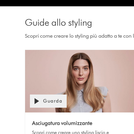
Guide allo styling
Scopri come creare lo styling più adatto a te con l
Guarda
Apri
trascrizione
Video
video
Transcript
Asciugatura volumizzante
Scopri come creare uno styling liscio e