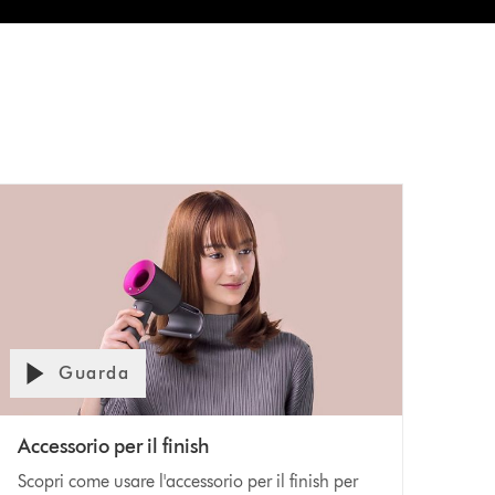
Guarda
Apri
trascrizione
ideo
Accessorio per il finish
video
ranscript
Scopri come usare l'accessorio per il finish per