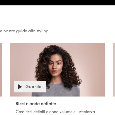
e nostre guide allo styling.
Guarda
Apri
trascrizione
Video
V
Ricci e onde definite
video
Transcript
T
Crea ricci definiti e dona volume e lucentezza.