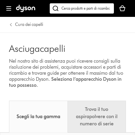
Il
carrello
Cerca
è
su
vuoto
dyson.it
Cura dei capelli
Asciugacapelli
Nel nostro sito di assistenza puoi ricevere consigli sulla
risoluzione dei problemi, acquistare accessori e parti di
ricambio e trovare guide per ottenere il massimo dal tuo
apparecchio Dyson.
Seleziona l’apparecchio Dyson in
tuo possesso.
Trova il tuo
Scegli la tua gamma
aspirapolvere con il
numero di serie