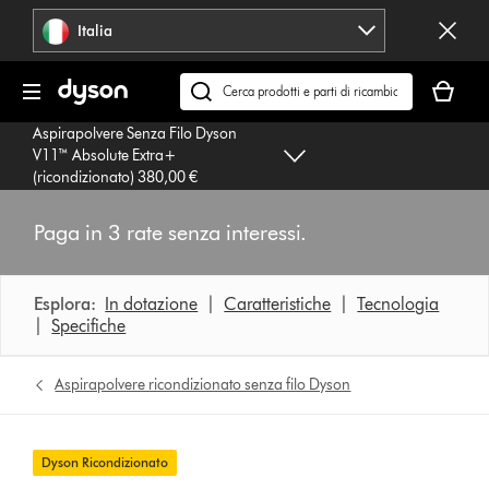
Salta
Italia
navigazione
Il
carrello
Cerca
è
su
Aspirapolvere Senza Filo Dyson
vuoto
dyson.it
V11™ Absolute Extra+
(ricondizionato) 380,00 €
Paga in 3 rate senza interessi.
Esplora:
In dotazione
|
Caratteristiche
|
Tecnologia
|
Specifiche
Aspirapolvere ricondizionato senza filo Dyson
Dyson Ricondizionato