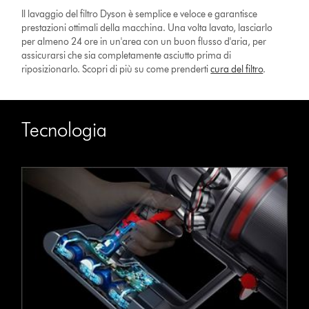
Il lavaggio del filtro Dyson è semplice e veloce e garantisce
prestazioni ottimali della macchina. Una volta lavato, lasciarlo
per almeno 24 ore in un'area con un buon flusso d'aria, per
assicurarsi che sia completamente asciutto prima di
riposizionarlo. Scopri di più su come prenderti
cura del filtro
.
Tecnologia