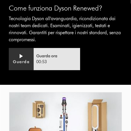
Come funziona Dyson Renewed?
Tecnologia Dyson all'avanguardia, ricondizionata dai
nostri team dedicati. Esaminati, igienizzati, testati e
rinnovati. Garantiti per rispettare i nostri standard, senza
compromessi.
Video
Apri
Guarda ora
Transcript
trascrizione
Guarda
00:53
video